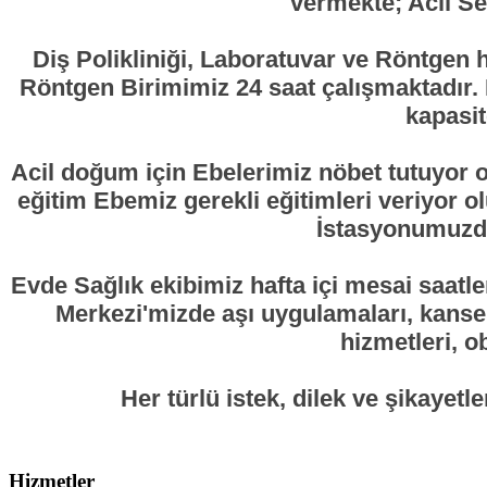
vermekte; Acil Se
Diş Polikliniği, Laboratuvar ve Röntgen h
Röntgen Birimimiz 24 saat çalışmaktadır. H
kapasit
Acil doğum için Ebelerimiz nöbet tutuyor
eğitim Ebemiz gerekli eğitimleri veriyor 
İstasyonumuzda
Evde Sağlık ekibimiz hafta içi mesai saatler
Merkezi'mizde aşı uygulamaları, kanser
hizmetleri, o
Her türlü istek, dilek ve şikaye
Hizmetler