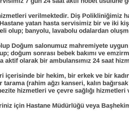
rvisimiz 7 gün 24 saat aktif nöbet usulüne g
izmetleri verilmektedir. Diş Polikliniğimiz h
astane yatan hasta servisimiz bir ve iki ki
eli olup; banyolu, lavabolu odalardan oluşm
 olup Doğum salonumuz mahremiyete uygun bi
olup; doğum sonrası bebek bakımı ve emzirm
 aktif olarak bir ambulansımız 24 saat hizm
i içerisinde bir hekim, bir erkek ve bir kad
 tarama (rahim ağzı kanseri, kalın bağırsak
bezite hizmetleri ve çevre sağlığı hizmetleri 
tleriniz için Hastane Müdürlüğü veya Başhek