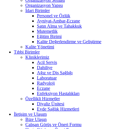
Organizasyon Şeması
Organizasyon Yapısı
İdari Birimler
Personel ve Özlük
Ayniyat-Ambar-Eczane
Satın Alma ve Tahakkuk
Mutemetlik
Eğitim Birimi
Kalite Değerlendirme ve Geliştirme
Kalite Yönetimi
Tıbbi Birimler
Kliniklerimiz
Acil Servis
Dahiliye
Ağız ve Diş Sağlığı
Laboratuar
Radyoloji
Eczane
Enfeksiyon Hastalıkları
Özellikli Hizmetler
Diyaliz Ünitesi
Evde Sağlık Hizmetleri
İletişim ve Ulaşım
Bize Ulaşın
Çalışan Görüş ve Öneri Formu