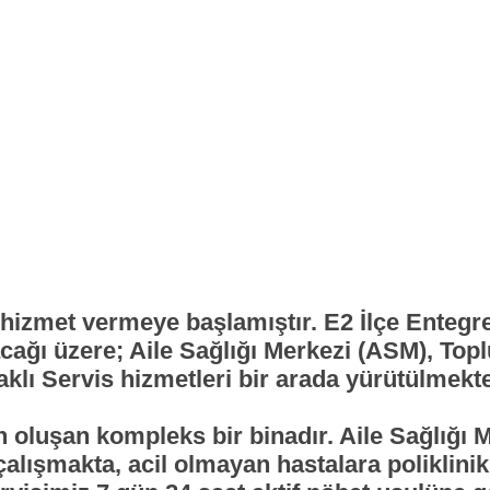
a hizmet vermeye başlamıştır. E2 İlçe Enteg
cağı üzere; Aile Sağlığı Merkezi (ASM), Top
aklı Servis hizmetleri bir arada yürütülmekte
n oluşan kompleks bir binadır. Aile Sağlığı 
çalışmakta, acil olmayan hastalara poliklini