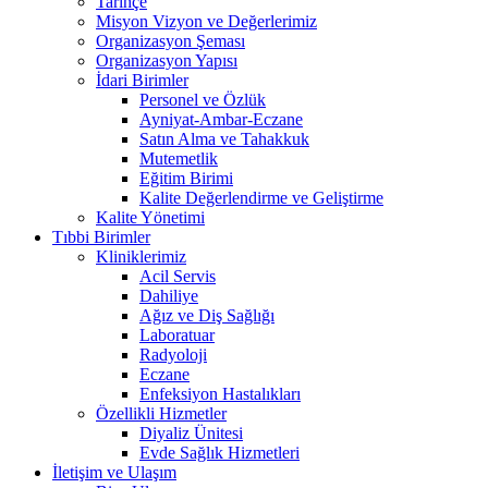
Tarihçe
Misyon Vizyon ve Değerlerimiz
Organizasyon Şeması
Organizasyon Yapısı
İdari Birimler
Personel ve Özlük
Ayniyat-Ambar-Eczane
Satın Alma ve Tahakkuk
Mutemetlik
Eğitim Birimi
Kalite Değerlendirme ve Geliştirme
Kalite Yönetimi
Tıbbi Birimler
Kliniklerimiz
Acil Servis
Dahiliye
Ağız ve Diş Sağlığı
Laboratuar
Radyoloji
Eczane
Enfeksiyon Hastalıkları
Özellikli Hizmetler
Diyaliz Ünitesi
Evde Sağlık Hizmetleri
İletişim ve Ulaşım