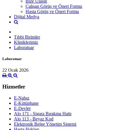
Bize Ulaşın
Çalışan Görüş ve Öneri Formu
Hasta Görüş ve Öneri Formu
Dijital Medya
Tıbbi Birimler
Kliniklerimiz
Laboratuar
Laboratuar
22 Ocak 2026
Hizmetler
E-Nabız
E-Kütüphane
E-Devlet
Alo 171 - Sigara Bırakma Hattı
Alo 113 - Beyaz Kod
Elektronik Belge Yönetim Sistemi
Hasta Hakları