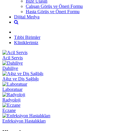
Bize Ulaşın
Çalışan Görüş ve Öneri Formu
Hasta Görüş ve Öneri Formu
Dijital Medya
Tıbbi Birimler
Kliniklerimiz
Acil Servis
Dahiliye
Ağız ve Diş Sağlığı
Laboratuar
Radyoloji
Eczane
Enfeksiyon Hastalıkları