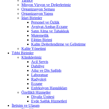
Tarihçe
Misyon Vizyon ve Değerlerimiz
Organizasyon Şeması
Organizasyon Yapısı
İdari Birimler
Personel ve Özlük
Ayniyat-Ambar-Eczane
Satın Alma ve Tahakkuk
Mutemetlik
Eğitim Birimi
Kalite Değerlendirme ve Geliştirme
Kalite Yönetimi
Tıbbi Birimler
Kliniklerimiz
Acil Servis
Dahiliye
Ağız ve Diş Sağlığı
Laboratuar
Radyoloji
Eczane
Enfeksiyon Hastalıkları
Özellikli Hizmetler
Diyaliz Ünitesi
Evde Sağlık Hizmetleri
İletişim ve Ulaşım