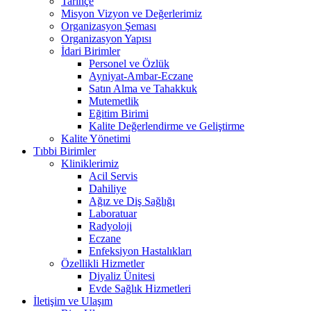
Tarihçe
Misyon Vizyon ve Değerlerimiz
Organizasyon Şeması
Organizasyon Yapısı
İdari Birimler
Personel ve Özlük
Ayniyat-Ambar-Eczane
Satın Alma ve Tahakkuk
Mutemetlik
Eğitim Birimi
Kalite Değerlendirme ve Geliştirme
Kalite Yönetimi
Tıbbi Birimler
Kliniklerimiz
Acil Servis
Dahiliye
Ağız ve Diş Sağlığı
Laboratuar
Radyoloji
Eczane
Enfeksiyon Hastalıkları
Özellikli Hizmetler
Diyaliz Ünitesi
Evde Sağlık Hizmetleri
İletişim ve Ulaşım