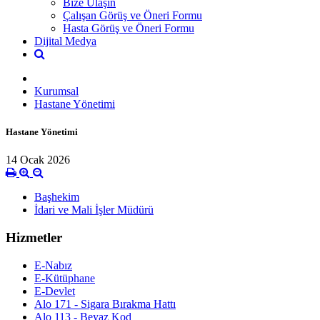
Bize Ulaşın
Çalışan Görüş ve Öneri Formu
Hasta Görüş ve Öneri Formu
Dijital Medya
Kurumsal
Hastane Yönetimi
Hastane Yönetimi
14 Ocak 2026
Başhekim
İdari ve Mali İşler Müdürü
Hizmetler
E-Nabız
E-Kütüphane
E-Devlet
Alo 171 - Sigara Bırakma Hattı
Alo 113 - Beyaz Kod